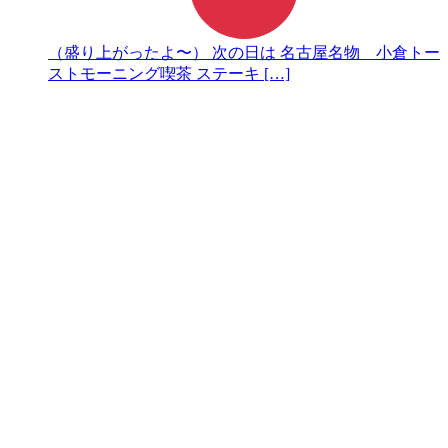
（盛り上がったよ〜） 次の日は 名古屋名物 小倉トー
ストモーニング喫茶 ステーキ […]