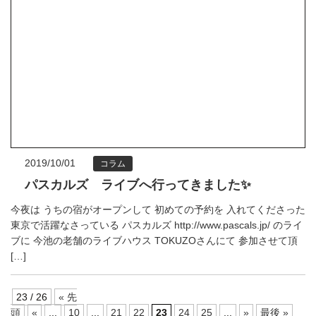
2019/10/01
コラム
パスカルズ ライブへ行ってきました✨
今夜は うちの宿がオープンして 初めての予約を 入れてくださった
東京で活躍なさっている パスカルズ http://www.pascals.jp/ のライ
ブに 今池の老舗のライブハウス TOKUZOさんにて 参加させて頂
[…]
23 / 26
« 先
頭
«
...
10
...
21
22
23
24
25
...
»
最後 »