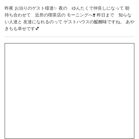
昨夜 お泊りのゲスト様達✨ 夜の ゆんたくで仲良しになって 朝
待ち合わせて 近所の喫茶店の モーニングへ❣️ 昨日まで 知らな
い人達と 友達になれるのって ゲストハウスの醍醐味ですね。 あや
きちも幸せです💕