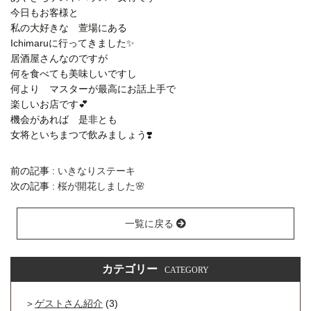
今日もお客様と
私の大好きな 萱場にある
Ichimaruに行ってきました✨
居酒屋さんなのですが
何を食べても美味しいですし
何より マスターが最高にお話上手で
楽しいお店です💕
機会があれば 是非とも
女将といちまつで飲みましょう❣️
前の記事 :
いきなりステーキ
次の記事 :
桜が開花しました🌸
一覧に戻る
カテゴリー
CATEGORY
ゲストさん紹介
(3)